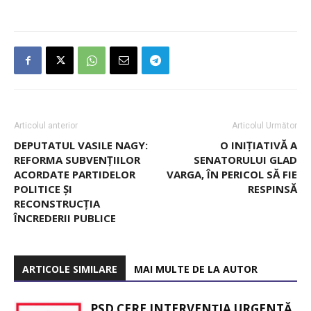
Articolul anterior
Articolul Următor
DEPUTATUL VASILE NAGY:
O INIȚIATIVĂ A
REFORMA SUBVENȚIILOR
SENATORULUI GLAD
ACORDATE PARTIDELOR
VARGA, ÎN PERICOL SĂ FIE
POLITICE ȘI
RESPINSĂ
RECONSTRUCȚIA
ÎNCREDERII PUBLICE
ARTICOLE SIMILARE
MAI MULTE DE LA AUTOR
PSD CERE INTERVENȚIA URGENTĂ