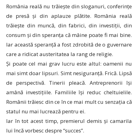
România reală nu trăiește din sloganuri, conferințe
de presă și din aplauze plătite. România reală
trăiește din muncă, din fabrici, din investiții, din
consum și din speranța că mâine poate fi mai bine.
Iar această speranță a fost zdrobită de o guvernare
care a ridicat austeritatea la rang de religie.
Și poate cel mai grav lucru este altul: oamenii nu
mai simt doar lipsuri. Simt nesiguranță. Frică. Lipsă
de perspectivă. Tinerii pleacă. Antreprenorii își
amână investițiile. Familiile își reduc cheltuielile.
Românii trăiesc din ce în ce mai mult cu senzația că
statul nu mai lucrează pentru ei.
Iar în tot acest timp, premierul demis și camarila
lui încă vorbesc despre “succes”.