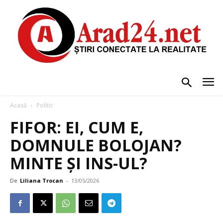
Acasă
Politic
FIFOR: EI, CUM E,
DOMNULE BOLOJAN?
MINTE ȘI INS-UL?
De
Liliana Trocan
-
13/05/2026