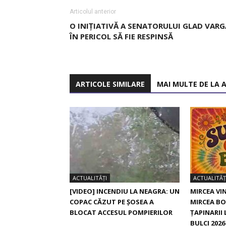
Articolul anterior
O INIȚIATIVĂ A SENATORULUI GLAD VARG
ÎN PERICOL SĂ FIE RESPINSĂ
ARTICOLE SIMILARE
MAI MULTE DE LA 
ACTUALITĂȚI
ACTUALITĂȚ
[VIDEO] INCENDIU LA NEAGRA: UN
MIRCEA VIN
COPAC CĂZUT PE ȘOSEA A
MIRCEA BO
BLOCAT ACCESUL POMPIERILOR
ȚAPINARII
BULCI 2026