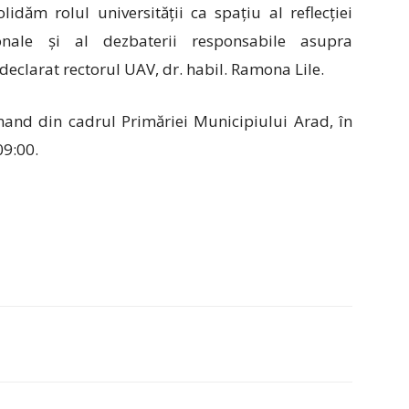
idăm rolul universității ca spațiu al reflecției
ionale și al dezbaterii responsabile asupra
eclarat rectorul UAV, dr. habil. Ramona Lile.
nand din cadrul Primăriei Municipiului Arad, în
09:00.