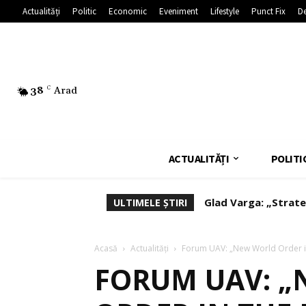
Actualități
Politic
Economic
Eveniment
Lifestyle
Punct Fix
De
38
C
Arad
ACTUALITĂȚI
POLITI
Glad Varga: „Strate
Deputatul Vasile 
ULTIMELE ȘTIRI
afaceri”
Acasă
Actualități
Forum UAV: „New World Order in
FORUM UAV: 