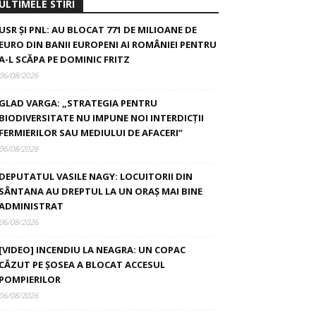
ULTIMELE STIRI
USR ȘI PNL: AU BLOCAT 771 DE MILIOANE DE
EURO DIN BANII EUROPENI AI ROMÂNIEI PENTRU
A-L SCĂPA PE DOMINIC FRITZ
06/08/2026
GLAD VARGA: „STRATEGIA PENTRU
BIODIVERSITATE NU IMPUNE NOI INTERDICȚII
FERMIERILOR SAU MEDIULUI DE AFACERI”
06/08/2026
DEPUTATUL VASILE NAGY: LOCUITORII DIN
SÂNTANA AU DREPTUL LA UN ORAȘ MAI BINE
ADMINISTRAT
06/08/2026
[VIDEO] INCENDIU LA NEAGRA: UN COPAC
CĂZUT PE ȘOSEA A BLOCAT ACCESUL
POMPIERILOR
06/08/2026