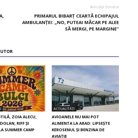
Articolul Următor
A,
PRIMARUL BIBARȚ CEARTĂ ECHIPAJUL
AMBULANȚEI: „NO, PUTEAI MĂCAR PE ALEE
SĂ MERGI, PE MARGINE”
AUTOR
I
ACTUALITĂȚI
TILĂ, ZOIA ALECU,
AVIOANELE NU MAI POT
DOLAN, RIFF ȘI
ALIMENTA LA ARAD: LIPSEȘTE
 LA SUMMER CAMP
KEROSENUL ȘI BENZINA DE
AVIAȚIE