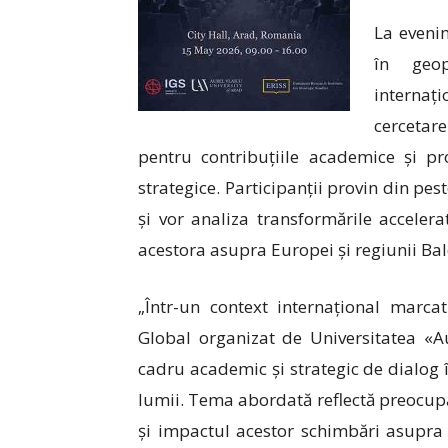
La evenim
în geop
internați
cercetare
pentru contribuțiile academice și pr
strategice. Participanții provin din pest
și vor analiza transformările accelera
acestora asupra Europei și regiunii Bal
„Într-un context internațional marca
Global organizat de Universitatea «A
cadru academic și strategic de dialog în
lumii. Tema abordată reflectă preocupă
și impactul acestor schimbări asupra 