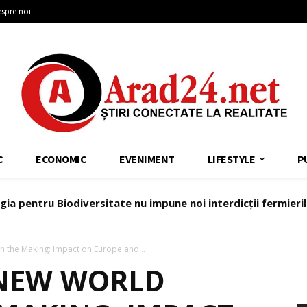
spre noi
C
ECONOMIC
EVENIMENT
LIFESTYLE
P
gia pentru Biodiversitate nu impune noi interdicții fermieri
Nagy: Locuitorii din Sântana au dreptul la un oraș mai bine
 the Making: Impact on Europe and...
„NEW WORLD