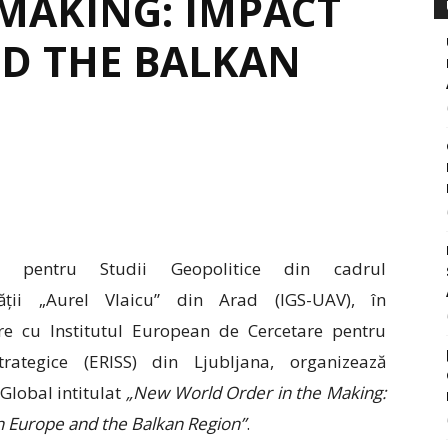
 MAKING: IMPACT
D THE BALKAN
tul pentru Studii Geopolitice din cadrul
tății „Aurel Vlaicu” din Arad (IGS-UAV), în
re cu Institutul European de Cercetare pentru
trategice (ERISS) din Ljubljana, organizează
Global intitulat
„New World Order in the Making:
 Europe and the Balkan Region”
.