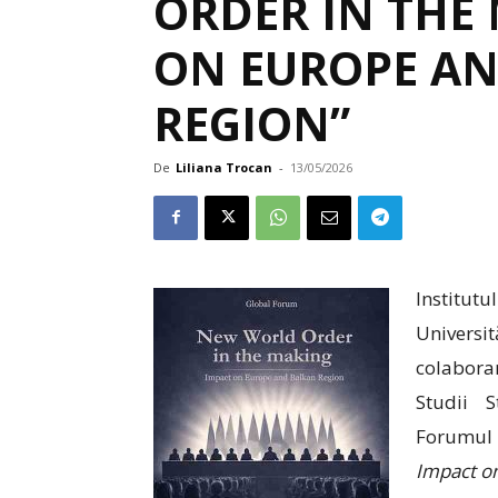
ORDER IN THE
ON EUROPE AN
REGION”
De
Liliana Trocan
-
13/05/2026
Institu
Universi
colabora
Studii S
Forumul 
Impact on