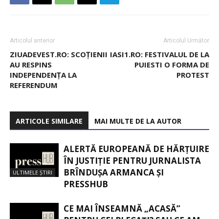
Articolul anterior
Articolul Următor
ZIUADEVEST.RO: SCOȚIENII
IASI1.RO: FESTIVALUL DE LA
AU RESPINS
PUIESTI O FORMA DE
INDEPENDENȚA LA
PROTEST
REFERENDUM
ARTICOLE SIMILARE
MAI MULTE DE LA AUTOR
ALERTĂ EUROPEANĂ DE HĂRȚUIRE
ÎN JUSTIȚIE PENTRU JURNALISTA
BRÎNDUȘA ARMANCA ȘI
ULTIMELE ȘTIRI
PRESSHUB
CE MAI ÎNSEAMNĂ „ACASĂ”