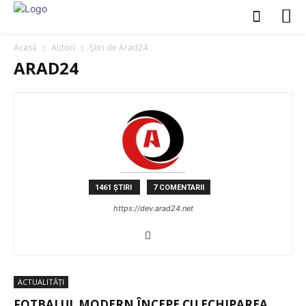
Acasă
Autori
Știri de Arad24
ARAD24
1461 ȘTIRI
7 COMENTARII
https://dev.arad24.net
ACTUALITĂȚI
FOTBALUL MODERN ÎNCEPE CU ECHIPAREA