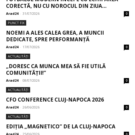
CORECTĂ, NU CU NOROCUL DIN ZIUA...
Arad24
-
31/07/2026
0
PUNCT FIX
NOEMI A ALES CALEA GREA, A MUNCII
DEDICATE, SPRE PERFORMANȚĂ
Arad24
-
17/07/2026
0
ACTUALITĂȚI
„DORESC CA MUNCA MEA SĂ FIE UTILĂ
COMUNITĂȚII!”
Arad24
-
08/07/2026
0
ACTUALITĂȚI
CFO CONFERENCE CLUJ-NAPOCA 2026
Arad24
-
26/06/2026
0
ACTUALITĂȚI
EDIȚIA „MAGNETICO” DE LA CLUJ-NAPOCA
Arad24
-
25/06/2026
0