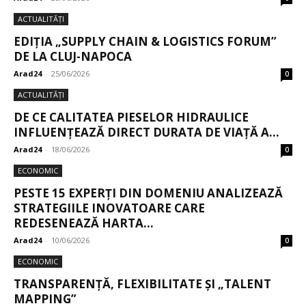
ACTUALITĂȚI
EDIȚIA „SUPPLY CHAIN & LOGISTICS FORUM”
DE LA CLUJ-NAPOCA
Arad24
-
25/06/2026
0
ACTUALITĂȚI
DE CE CALITATEA PIESELOR HIDRAULICE
INFLUENȚEAZĂ DIRECT DURATA DE VIAȚĂ A...
Arad24
-
18/06/2026
0
ECONOMIC
PESTE 15 EXPERȚI DIN DOMENIU ANALIZEAZĂ
STRATEGIILE INOVATOARE CARE
REDESENEAZĂ HARTA...
Arad24
-
10/06/2026
0
ECONOMIC
TRANSPARENȚĂ, FLEXIBILITATE ȘI „TALENT
MAPPING”