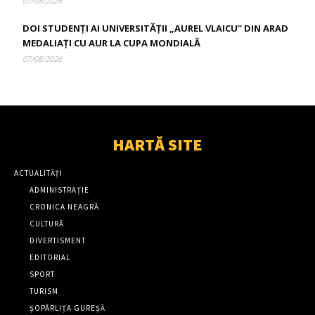
07/08/2026
DOI STUDENȚI AI UNIVERSITĂȚII „AUREL VLAICU” DIN ARAD
MEDALIAȚI CU AUR LA CUPA MONDIALĂ
07/08/2026
HARTĂ SITE
ACTUALITĂȚI
ADMINISTRAȚIE
CRONICA NEAGRĂ
CULTURĂ
DIVERTISMENT
EDITORIAL
SPORT
TURISM
ȘOPÂRLIȚA GUREȘĂ