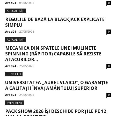
Arad24
-
03/06/2026
0
ACTUALITĂȚI
REGULILE DE BAZĂ LA BLACKJACK EXPLICATE
SIMPLU
Arad24
-
27/05/2026
0
ACTUALITĂȚI
MECANICA DIN SPATELE UNEI MULINETE
SPINNING (RĂPITOR) CAPABILE SĂ REZISTE
ATACURILOR...
Arad24
-
25/05/2026
0
PUNCT FIX
UNIVERSITATEA „AUREL VLAICU”, O GARANȚIE
A CALITĂȚII ÎNVĂȚĂMÂNTULUI SUPERIOR
Arad24
-
24/05/2026
0
EVENIMENT
PACK SHOW 2026 ÎȘI DESCHIDE PORȚILE PE 12