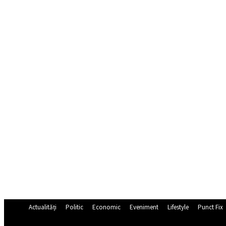
Actualități
Politic
Economic
Eveniment
Lifestyle
Punct Fix