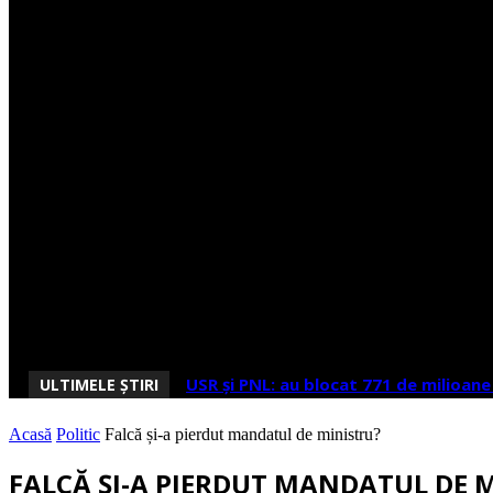
23.2
C
Arad
ACTUALITĂȚI
POL
USR și PNL: au blocat 771 de milioane
ULTIMELE ȘTIRI
Acasă
Politic
Falcă și-a pierdut mandatul de ministru?
FALCĂ ȘI-A PIERDUT MANDATUL DE 