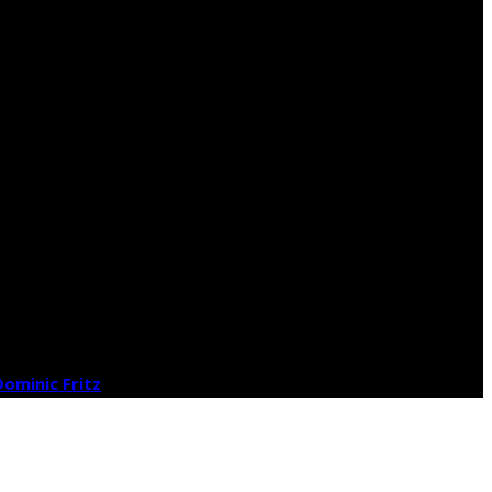
PUNCT FIX
DESPRE NOI
Dominic Fritz