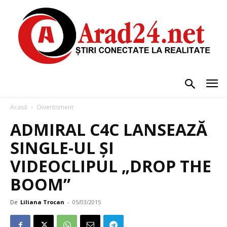
Acasă
Divertisment
ADMIRAL C4C LANSEAZĂ
SINGLE-UL ȘI
VIDEOCLIPUL „DROP THE
BOOM”
De
Liliana Trocan
-
05/03/2015