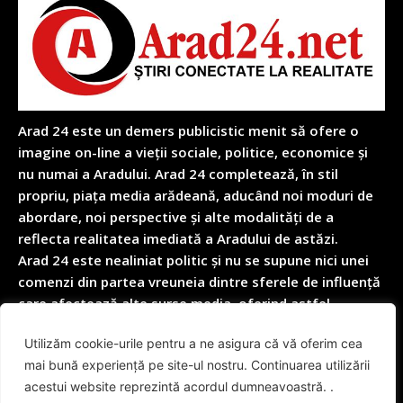
Arad 24 este un demers publicistic menit să ofere o
imagine on-line a vieții sociale, politice, economice și
nu numai a Aradului. Arad 24 completează, în stil
propriu, piața media arădeană, aducând noi moduri de
abordare, noi perspective și alte modalități de a
reflecta realitatea imediată a Aradului de astăzi.
Arad 24 este nealiniat politic și nu se supune nici unei
comenzi din partea vreuneia dintre sferele de influență
care afectează alte surse media, oferind astfel
garanția obiectivității depline în reflectarea nealterată
Utilizăm cookie-urile pentru a ne asigura că vă oferim cea
a realității cotidiene.
mai bună experiență pe site-ul nostru. Continuarea utilizării
acestui website reprezintă acordul dumneavoastră. .