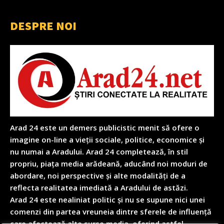
DESPRE NOI
Arad 24 este un demers publicistic menit să ofere o
imagine on-line a vieții sociale, politice, economice și
nu numai a Aradului. Arad 24 completează, în stil
propriu, piața media arădeană, aducând noi moduri de
abordare, noi perspective și alte modalități de a
reflecta realitatea imediată a Aradului de astăzi.
Arad 24 este nealiniat politic și nu se supune nici unei
comenzi din partea vreuneia dintre sferele de influență
care afectează alte surse media, oferind astfel