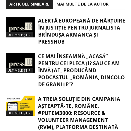
ARTICOLE SIMILARE
MAI MULTE DE LA AUTOR
ALERTĂ EUROPEANĂ DE HĂRȚUIRE
ÎN JUSTIȚIE PENTRU JURNALISTA
BRÎNDUȘA ARMANCA ȘI
ULTIMELE ȘTIRI
PRESSHUB
CE MAI ÎNSEAMNĂ „ACASĂ”
PENTRU CEI PLECAȚI? SAU CE AM
ÎNVĂȚAT, PRODUCÂND
ULTIMELE ȘTIRI
PODCASTUL „ROMÂNIA, DINCOLO
DE GRANIȚE”?
A TREIA SOLUȚIE DIN CAMPANIA
AȘTEAPTĂ-TE, ROMÂNE.
#PUTEM3000: RESOURCE &
ULTIMELE ȘTIRI
VOLUNTEER MANAGEMENT
(RVM), PLATFORMA DESTINATĂ