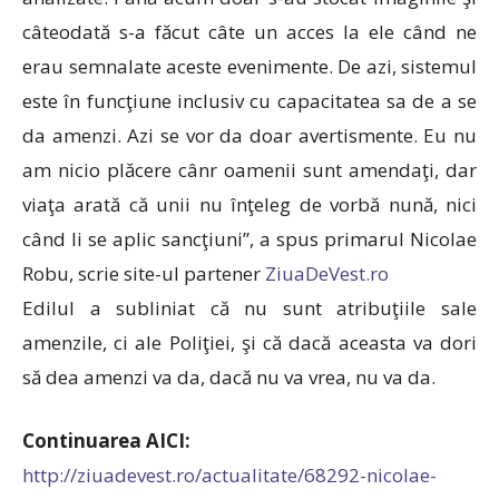
câteodată s-a făcut câte un acces la ele când ne
erau semnalate aceste evenimente. De azi, sistemul
este în funcţiune inclusiv cu capacitatea sa de a se
da amenzi. Azi se vor da doar avertismente. Eu nu
am nicio plăcere cânr oamenii sunt amendaţi, dar
viaţa arată că unii nu înţeleg de vorbă nună, nici
când li se aplic sancţiuni”, a spus primarul Nicolae
Robu, scrie site-ul partener
ZiuaDeVest.ro
Edilul a subliniat că nu sunt atribuţiile sale
amenzile, ci ale Poliţiei, şi că dacă aceasta va dori
să dea amenzi va da, dacă nu va vrea, nu va da.
Continuarea AICI:
http://ziuadevest.ro/actualitate/68292-nicolae-