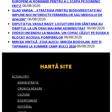
EUROPENI AI ROMÂNIEI PENTRU A-L SCĂPA PE DOMINIC
FRITZ
06/08/2026
GLAD VARGA: „STRATEGIA PENTRU BIODIVERSITATE NU
IMPUNE NOI INTERDICȚII FERMIERILOR SAU MEDIULUI DE
AFACERI”
06/08/2026
DEPUTATUL VASILE NAGY: LOCUITORII DIN SÂNTANA AU
DREPTUL LA UN ORAȘ MAI BINE ADMINISTRAT
06/08/2026
[VIDEO] INCENDIU LA NEAGRA: UN COPAC CĂZUT PE ȘOSEA A
BLOCAT ACCESUL POMPIERILOR
06/08/2026
MIRCEA VINTILĂ, ZOIA ALECU, MIRCEA BODOLAN, RIFF ȘI
ȚAPINARII LA SUMMER CAMP BULCI 2026
06/08/2026
HARTĂ SITE
ACTUALITĂȚI
ADMINISTRAȚIE
CRONICA NEAGRĂ
CULTURĂ
DIVERTISMENT
EDITORIAL