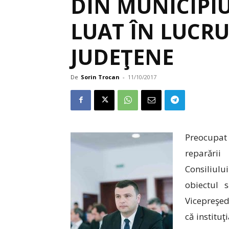
DIN MUNICIPIU
LUAT ÎN LUCRU
JUDEŢENE
De
Sorin Trocan
-
11/10/2017
Preocupa
reparării
Consiliulu
obiectul 
Vicepreşed
că institu