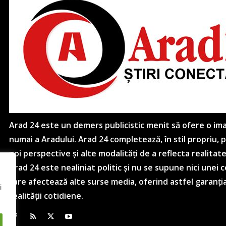
Arad 24 este un demers publicistic menit să ofere o imagi
numai a Aradului. Arad 24 completează, în stil propriu,
noi perspective și alte modalități de a reflecta realitat
Arad 24 este nealiniat politic și nu se supune nici unei
care afectează alte surse media, oferind astfel garanția
i
realității cotidiene.