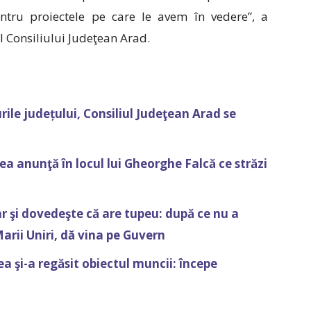
ntru proiectele pe care le avem în vedere”, a
l Consiliului Judeţean Arad.
rile județului, Consiliul Judeţean Arad se
ea anunţă în locul lui Gheorghe Falcă ce străzi
r şi dovedeşte că are tupeu: după ce nu a
rii Uniri, dă vina pe Guvern
a şi-a regăsit obiectul muncii: începe