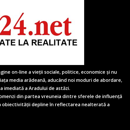
ne on-line a vieții sociale, politice, economice și nu
 piața media arădeană, aducând noi moduri de abordare,
ea imediată a Aradului de astăzi.
 comenzi din partea vreuneia dintre sferele de influență
 obiectivității depline în reflectarea nealterată a