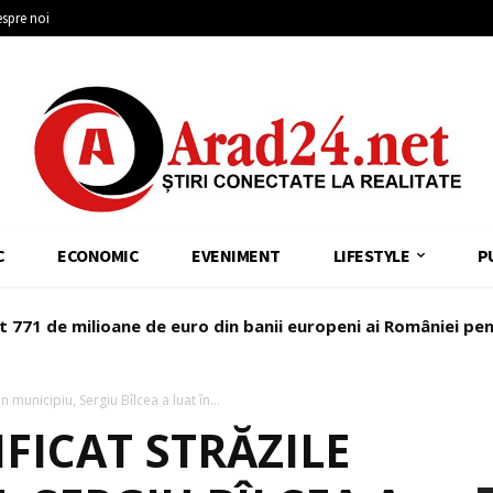
spre noi
C
ECONOMIC
EVENIMENT
LIFESTYLE
P
at 771 de milioane de euro din banii europeni ai României pen
n municipiu, Sergiu Bîlcea a luat în...
IFICAT STRĂZILE