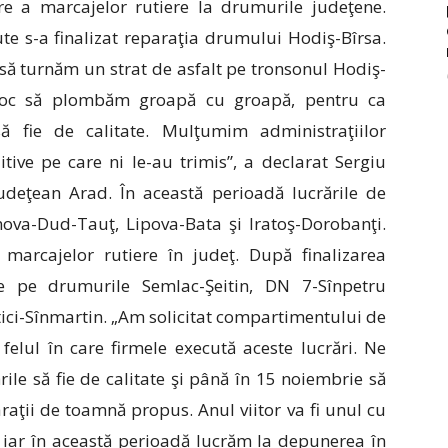
re a marcajelor rutiere la drumurile judeţene.
cute s-a finalizat reparaţia drumului Hodiş-Bîrsa.
să turnăm un strat de asfalt pe tronsonul Hodiş-
 loc să plombăm groapă cu groapă, pentru ca
să fie de calitate. Mulţumim administraţiilor
tive pe care ni le-au trimis”, a declarat Sergiu
 Judeţean Arad. În această perioadă lucrările de
nova-Dud-Tauţ, Lipova-Bata şi Iratoş-Dorobanţi.
marcajelor rutiere în judeţ. După finalizarea
ne pe drumurile Semlac-Şeitin, DN 7-Sînpetru
ici-Sînmartin. „Am solicitat compartimentului de
felul în care firmele execută aceste lucrări. Ne
ile să fie de calitate şi până în 15 noiembrie să
aţii de toamnă propus. Anul viitor va fi unul cu
, iar în această perioadă lucrăm la depunerea în