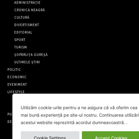
ADMINISTRAȚIE
CRONICA NEAGRĂ
CULTURĂ
DIVERTISMENT
EDITORIAL
SPORT
TURISM
ȘOPÂRLIȚA GUREȘĂ
ULTIMELE ȘTIRI
POLITIC
ECONOMIC
EVENIMENT
LIFESTYLE
OAMENI EXTRAORDINARI
RECENZII
Utilizăm cookie-urile pentru a ne asigura că vă oferim cea
PUNCT FIX
mai bună experiență pe site-ul nostru. Continuarea utilizări
DESPRE NOI
acestui website reprezintă acordul dumneavoastră. .
CONTACT
Cookie Settings
Accept Cookies