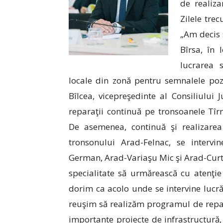
de realiza
Zilele tre
„Am decis 
Bîrsa, în
lucrarea 
locale din zonă pentru semnalele pozi
Bîlcea, vicepreşedinte al Consiliului
reparaţii continuă pe tronsoanele Tîr
De asemenea, continuă şi realizarea 
tronsonului Arad-Felnac, se intervi
German, Arad-Variaşu Mic şi Arad-Curt
specialitate să urmărească cu atenţie 
dorim ca acolo unde se intervine lucrăr
reuşim să realizăm programul de repar
importante proiecte de infrastructură