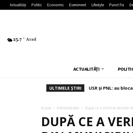
Actualități
Politic
Economic
Eveniment
Lifestyle
Punct Fix
De
25.7
C
Arad
ACTUALITĂȚI
POLITI
USR și PNL: au bloc
ULTIMELE ȘTIRI
Dominic Fritz
Acasă
Administrație
După ce a verificat străzile di
DUPĂ CE A VER