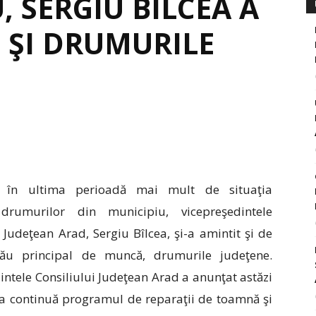
, SERGIU BÎLCEA A
 ŞI DRUMURILE
t în ultima perioadă mai mult de situaţia
 drumurilor din municipiu, vicepreşedintele
i Judeţean Arad, Sergiu Bîlcea, şi-a amintit şi de
său principal de muncă, drumurile judeţene.
intele Consiliului Judeţean Arad a anunţat astăzi
ţia continuă programul de reparaţii de toamnă şi