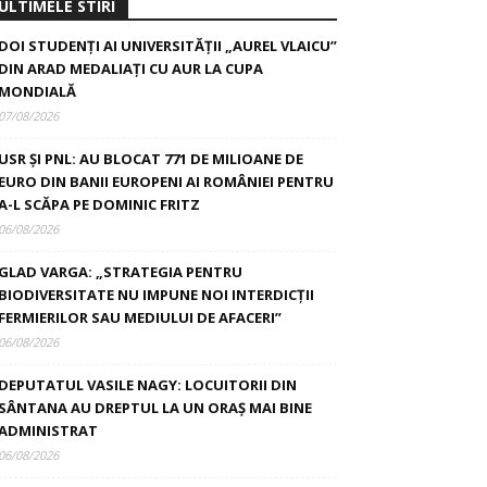
ULTIMELE STIRI
DOI STUDENȚI AI UNIVERSITĂȚII „AUREL VLAICU”
DIN ARAD MEDALIAȚI CU AUR LA CUPA
MONDIALĂ
07/08/2026
USR ȘI PNL: AU BLOCAT 771 DE MILIOANE DE
EURO DIN BANII EUROPENI AI ROMÂNIEI PENTRU
A-L SCĂPA PE DOMINIC FRITZ
06/08/2026
GLAD VARGA: „STRATEGIA PENTRU
BIODIVERSITATE NU IMPUNE NOI INTERDICȚII
FERMIERILOR SAU MEDIULUI DE AFACERI”
06/08/2026
DEPUTATUL VASILE NAGY: LOCUITORII DIN
SÂNTANA AU DREPTUL LA UN ORAȘ MAI BINE
ADMINISTRAT
06/08/2026