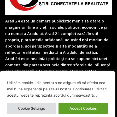
Arad 24 este un demers publicistic menit să ofere o
imagine on-line a vieții sociale, politice, economice și
nu numai a Aradului. Arad 24 completează, în stil
propriu, piața media arădeană, aducând noi moduri de
abordare, noi perspective și alte modalități de a
reflecta realitatea imediată a Aradului de astăzi.
Arad 24 este nealiniat politic și nu se supune nici unei
comenzi din partea vreuneia dintre sferele de influență
care afectează alte surse media, oferind astfel
garanția obiectivității depline în reflectarea nealterată
Utilizăm cookie-urile pentru a ne asigura că vă oferim cea
a realității cotidiene.
mai bună experiență pe site-ul nostru. Continuarea utilizării
acestui website reprezintă acordul dumneavoastră. .
© Arad24.net | Toate Drepturile Rezervate 2014 - 2026
Cookie Settings
Accept Cookies