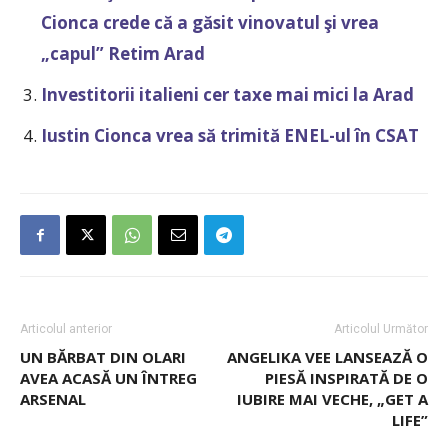
Cionca crede că a găsit vinovatul şi vrea
„capul” Retim Arad
Investitorii italieni cer taxe mai mici la Arad
Iustin Cionca vrea să trimită ENEL-ul în CSAT
Articolul anterior
Articolul Următor
UN BĂRBAT DIN OLARI
ANGELIKA VEE LANSEAZĂ O
AVEA ACASĂ UN ÎNTREG
PIESĂ INSPIRATĂ DE O
ARSENAL
IUBIRE MAI VECHE, „GET A
LIFE”