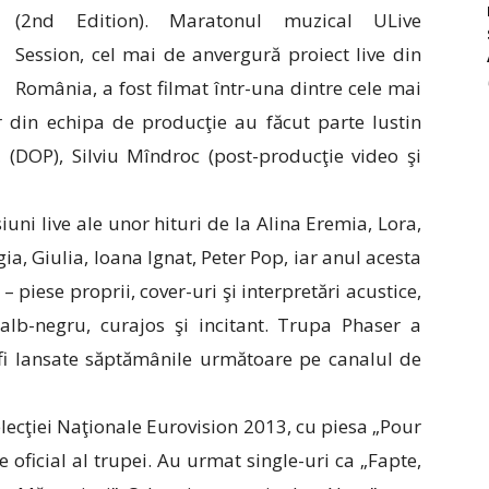
(2nd Edition). Maratonul muzical ULive
Session, cel mai de anvergură proiect live din
România, a fost filmat într-una dintre cele mai
ar din echipa de producţie au făcut parte Iustin
a (DOP), Silviu Mîndroc (post-producţie video şi
uni live ale unor hituri de la Alina Eremia, Lora,
a, Giulia, Ioana Ignat, Peter Pop, iar anul acesta
piese proprii, cover-uri şi interpretări acustice,
alb-negru, curajos şi incitant. Trupa Phaser a
or fi lansate săptămânile următoare pe canalul de
lecţiei Naţionale Eurovision 2013, cu piesa „Pour
le oficial al trupei. Au urmat single-uri ca „Fapte,