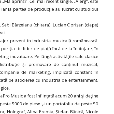
u „Mă aprinzi”. Cel mai recent single, „Alerg”, este
iar la partea de producţie au lucrat cu studioul
 Sebi Bârzeianu (chitara), Lucian Oprișan (clape)
ei.
major prezent în industria muzicală românească.
oziţia de lider de piaţă încă de la înfiinţare, în
ing inovatoare. Pe lângă activităţile sale clasice
istribuţie şi promovare de conţinut muzical,
companie de marketing, implicată constant în
zată pe asocierea cu industria de entertainment,
gice.
Pro Music a fost înfiinţată acum 20 ani şi deţine
 peste 5000 de piese şi un portofoliu de peste 50
ra, Holograf, Alina Eremia, Ştefan Bănică, Nicole