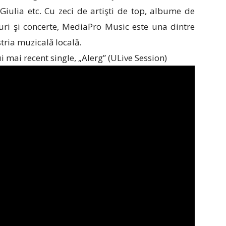
Giulia etc. Cu zeci de artişti de top, albume de
turi şi concerte, MediaPro Music este una dintre
tria muzicală locală.
i mai recent single, „Alerg” (ULive Session)