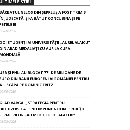
ULTIMELE STIRI
BĂRBATUL GELOS DIN ȘEPREUȘ A FOST TRIMIS
ÎN JUDECATĂ: ȘI-A BĂTUT CONCUBINA ȘI PE
FETELE EI
07/08/2026
DOI STUDENȚI AI UNIVERSITĂȚII „AUREL VLAICU”
DIN ARAD MEDALIAȚI CU AUR LA CUPA
MONDIALĂ
07/08/2026
USR ȘI PNL: AU BLOCAT 771 DE MILIOANE DE
EURO DIN BANII EUROPENI AI ROMÂNIEI PENTRU
A-L SCĂPA PE DOMINIC FRITZ
06/08/2026
GLAD VARGA: „STRATEGIA PENTRU
BIODIVERSITATE NU IMPUNE NOI INTERDICȚII
FERMIERILOR SAU MEDIULUI DE AFACERI”
06/08/2026