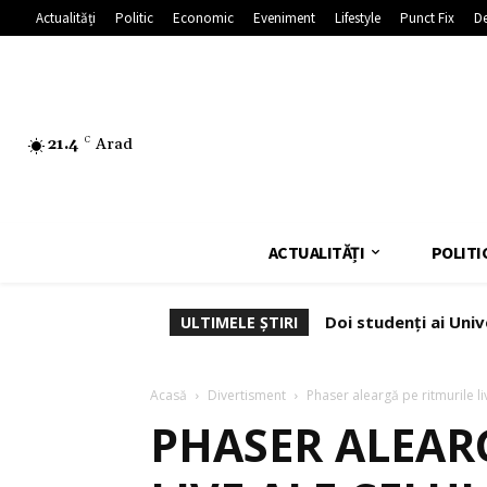
Actualități
Politic
Economic
Eveniment
Lifestyle
Punct Fix
De
21.4
C
Arad
ACTUALITĂȚI
POLITI
Doi studenți ai Univ
ULTIMELE ȘTIRI
Acasă
Divertisment
Phaser aleargă pe ritmurile liv
PHASER ALEAR