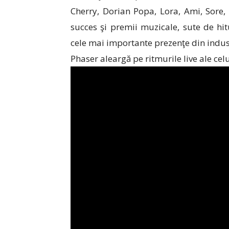
Cherry, Dorian Popa, Lora, Ami, Sore, 
succes şi premii muzicale, sute de hi
cele mai importante prezenţe din indus
Phaser aleargă pe ritmurile live ale celu