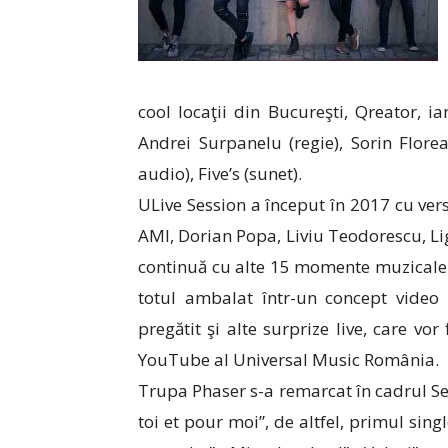
cool locaţii din Bucureşti, Qreator, i
Andrei Surpanelu (regie), Sorin Flore
audio), Five’s (sunet).
ULive Session a început în 2017 cu versi
AMI, Dorian Popa, Liviu Teodorescu, Ligi
continuă cu alte 15 momente muzicale – 
totul ambalat într-un concept video 
pregătit şi alte surprize live, care v
YouTube al Universal Music România.
Trupa Phaser s-a remarcat în cadrul Se
toi et pour moi”, de altfel, primul sing