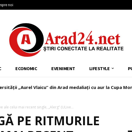
spre noi
C
ECONOMIC
EVENIMENT
LIFESTYLE
P
ersității „Aurel Vlaicu” din Arad medaliați cu aur la Cupa Mo
e ale celui mai recent single, „Alerg” (ULive...
GĂ PE RITMURILE