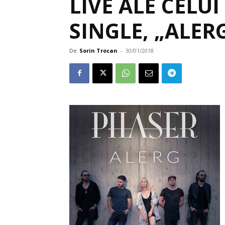
LIVE ALE CELU
SINGLE, „ALERG
De
Sorin Trocan
-
30/01/2018