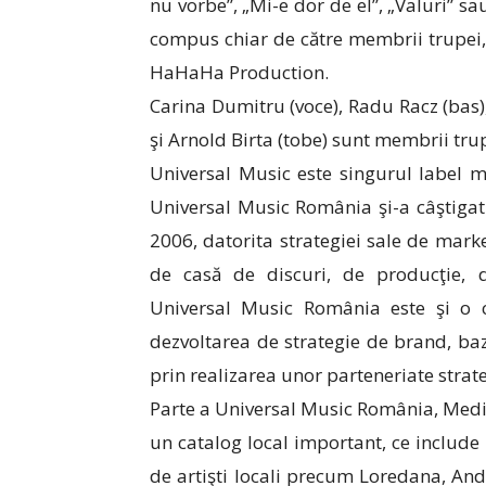
nu vorbe”, „Mi-e dor de el”, „Valuri” sa
compus chiar de către membrii trupei, 
HaHaHa Production.
Carina Dumitru (voce), Radu Racz (bas),
şi Arnold Birta (tobe) sunt membrii trup
Universal Music este singurul label 
Universal Music România şi-a câştigat p
2006, datorita strategiei sale de market
de casă de discuri, de producţie, d
Universal Music România este şi o 
dezvoltarea de strategie de brand, ba
prin realizarea unor parteneriate strate
Parte a Universal Music România, Media
un catalog local important, ce include
de artişti locali precum Loredana, And