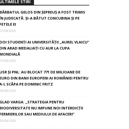
ULTIMELE STIRI
BĂRBATUL GELOS DIN ȘEPREUȘ A FOST TRIMIS
ÎN JUDECATĂ: ȘI-A BĂTUT CONCUBINA ȘI PE
FETELE EI
07/08/2026
DOI STUDENȚI AI UNIVERSITĂȚII „AUREL VLAICU”
DIN ARAD MEDALIAȚI CU AUR LA CUPA
MONDIALĂ
07/08/2026
USR ȘI PNL: AU BLOCAT 771 DE MILIOANE DE
EURO DIN BANII EUROPENI AI ROMÂNIEI PENTRU
A-L SCĂPA PE DOMINIC FRITZ
06/08/2026
GLAD VARGA: „STRATEGIA PENTRU
BIODIVERSITATE NU IMPUNE NOI INTERDICȚII
FERMIERILOR SAU MEDIULUI DE AFACERI”
06/08/2026