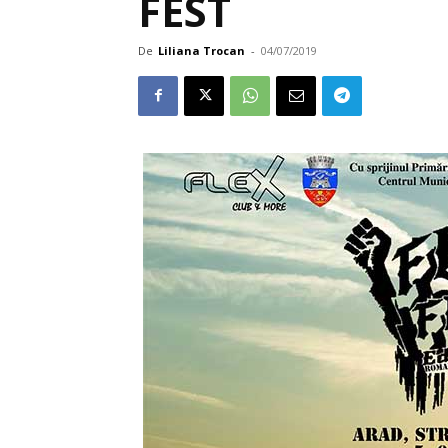
FEST
De
Liliana Trocan
-
04/07/2019