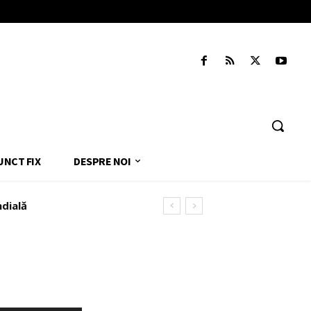
UNCT FIX
DESPRE NOI
ndială
pentru a-l scăpa pe