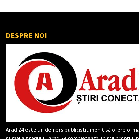
DESPRE NOI
Arad 24 este un demers publicistic menit să ofere o imagi
numai a Aradului. Arad 24 completează, în stil propriu,