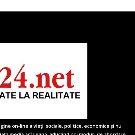
ne on-line a vieții sociale, politice, economice și nu
 piața media arădeană, aducând noi moduri de abordare,