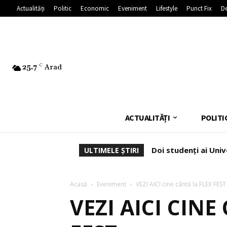
Actualități
Politic
Economic
Eveniment
Lifestyle
Punct Fix
De
25.7
C
Arad
ACTUALITĂȚI
POLITI
Doi studenți ai Univ
USR și PNL: au bl
ULTIMELE ȘTIRI
Dominic Fritz
Acasă
Eveniment
VEZI AICI cine cântă la FLEX FEST
VEZI AICI CINE