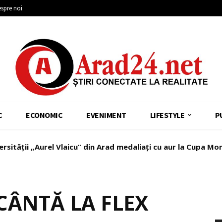
spre noi
C
ECONOMIC
EVENIMENT
LIFESTYLE
P
ersității „Aurel Vlaicu” din Arad medaliați cu aur la Cupa Mo
ocat 771 de milioane de euro din banii europeni ai României 
 CÂNTĂ LA FLEX