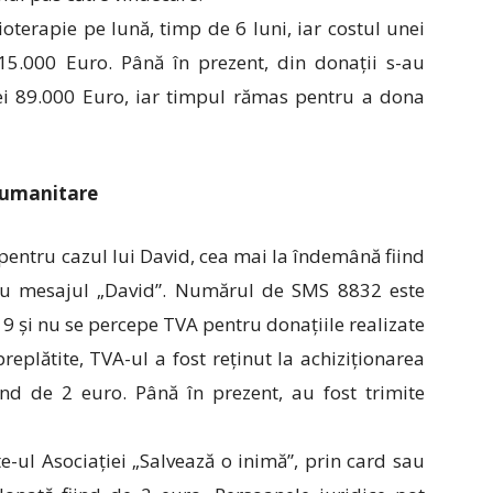
oterapie pe lună, timp de 6 luni, iar costul unei
15.000 Euro. Până în prezent, din donații s-au
ei 89.000 Euro, iar timpul rămas pentru a dona
i umanitare
pentru cazul lui David, cea mai la îndemână fiind
cu mesajul „David”. Numărul de SMS 8832 este
019 și nu se percepe TVA pentru donațiile realizate
eplătite, TVA-ul a fost reținut la achiziționarea
iind de 2 euro. Până în prezent, au fost trimite
te-ul Asociației „Salvează o inimă”, prin card sau