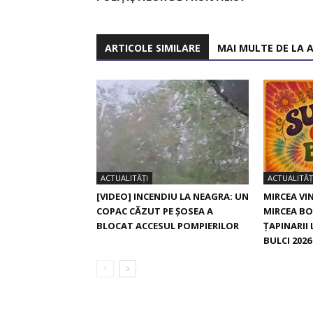
ARTICOLE SIMILARE
MAI MULTE DE LA 
ACTUALITĂȚI
ACTUALITĂȚ
[VIDEO] INCENDIU LA NEAGRA: UN
MIRCEA VIN
COPAC CĂZUT PE ȘOSEA A
MIRCEA BO
BLOCAT ACCESUL POMPIERILOR
ȚAPINARII
BULCI 2026