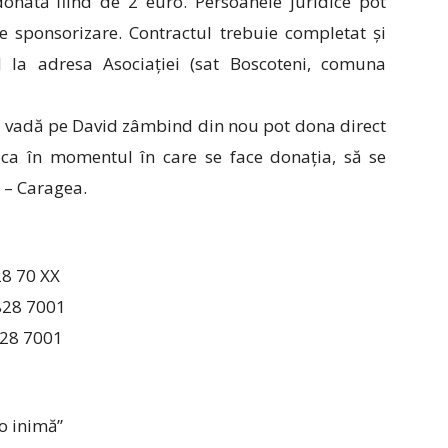
nată fiind de 2 euro. Persoanele juridice pot
de sponsorizare. Contractul trebuie completat și
d la adresa Asociației (sat Boscoteni, comuna
 îl vadă pe David zâmbind din nou pot dona direct
a ca în momentul în care se face donația, să se
i – Caragea.
8 70 XX
828 7001
828 7001
o inimă”