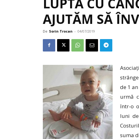
LUPTĂ CU CANC
AJUTĂM SĂ ÎN
De
Sorin Trocan
-
04/07/2019
Asociaț
strânge
de 1 an 
urmă c
într-o 
luni de
Costuri
suma de