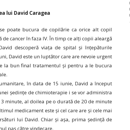
ea lui David Caragea
se poate bucura de copilărie ca orice alt copil
 de cancer în faza IV. În timp ce alți copii aleargă
David descoperă viața de spital și înțepăturile
luni, David este un luptător care are nevoie urgent
 la bun final tratamentul și pentru a le bucura
ale.
manitare, în data de 15 iunie, David a început
unei ședințe de chimioterapie i se vor administra
3 minute, al doilea pe o durată de 20 de minute
Ultimul medicament este și cel care are și cele mai
sături lui David. Chiar și așa, prima ședință de
mul pas către vindecare.