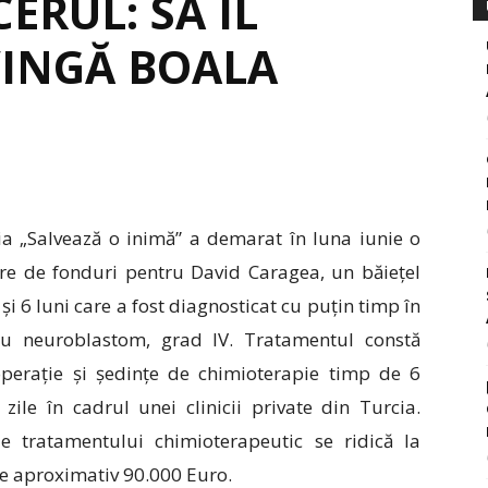
ERUL: SĂ ÎL
VINGĂ BOALA
ia „Salvează o inimă” a demarat în luna iunie o
re de fonduri pentru David Caragea, un băiețel
și 6 luni care a fost diagnosticat cu puțin timp în
u neuroblastom, grad IV. Tratamentul constă
operație și ședințe de chimioterapie timp de 6
 zile în cadrul unei clinicii private din Turcia.
le tratamentului chimioterapeutic se ridică la
 aproximativ 90.000 Euro.