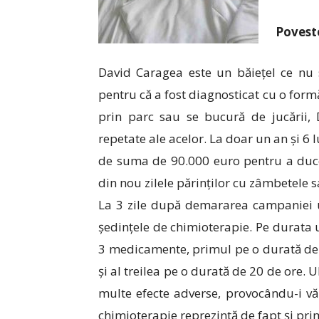
Povest
David Caragea este un băiețel ce nu 
pentru că a fost diagnosticat cu o formă
prin parc sau se bucură de jucării, 
repetate ale acelor. La doar un an și 6 
de suma de 90.000 euro pentru a duce
din nou zilele părinților cu zâmbetele s
La 3 zile după demararea campaniei u
ședințele de chimioterapie. Pe durata 
3 medicamente, primul pe o durată de 
și al treilea pe o durată de 20 de ore. 
multe efecte adverse, provocându-i văr
chimioterapie reprezintă de fapt și pri