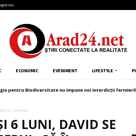
spre noi
C
ECONOMIC
EVENIMENT
LIFESTYLE
P
a pentru Biodiversitate nu impune noi interdicții fermierilo
agy: Locuitorii din Sântana au dreptul la un oraș mai bine 
uptă cu cancerul:...
I 6 LUNI, DAVID SE