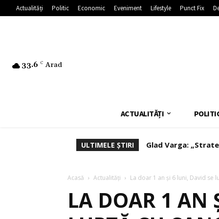
Actualități
Politic
Economic
Eveniment
Lifestyle
Punct Fix
De
33.6
C
Arad
ACTUALITĂȚI
POLITI
Glad Varga: „Strategi
Deputatul Vasile N
ULTIMELE ȘTIRI
afaceri”
Acasă
Actualități
La doar 1 an și 6 luni, David se l
LA DOAR 1 AN Ș