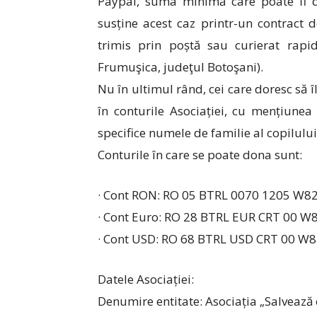
Paypal, suma minimă care poate fi do
susține acest caz printr-un contract 
trimis prin poștă sau curierat rapi
Frumuşica, judeţul Botoşani).
Nu în ultimul rând, cei care doresc să
în conturile Asociației, cu mențiune
specifice numele de familie al copilulu
Conturile în care se poate dona sunt:
· Cont RON: RO 05 BTRL 0070 1205 W82
· Cont Euro: RO 28 BTRL EUR CRT 00 W
· Cont USD: RO 68 BTRL USD CRT 00 W
Datele Asociației:
Denumire entitate: Asociația „Salvează 