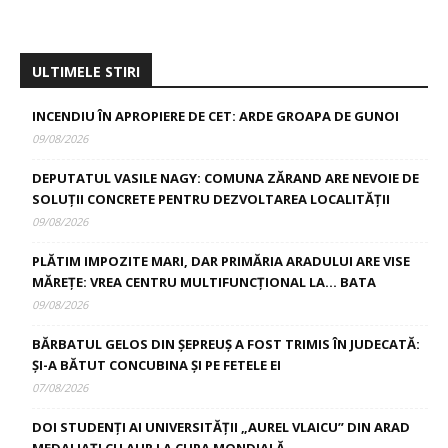
ULTIMELE STIRI
INCENDIU ÎN APROPIERE DE CET: ARDE GROAPA DE GUNOI
09/08/2026
DEPUTATUL VASILE NAGY: COMUNA ZĂRAND ARE NEVOIE DE
SOLUȚII CONCRETE PENTRU DEZVOLTAREA LOCALITĂȚII
09/08/2026
PLĂTIM IMPOZITE MARI, DAR PRIMĂRIA ARADULUI ARE VISE
MĂREȚE: VREA CENTRU MULTIFUNCȚIONAL LA… BATA
09/08/2026
BĂRBATUL GELOS DIN ȘEPREUȘ A FOST TRIMIS ÎN JUDECATĂ:
ȘI-A BĂTUT CONCUBINA ȘI PE FETELE EI
07/08/2026
DOI STUDENȚI AI UNIVERSITĂȚII „AUREL VLAICU” DIN ARAD