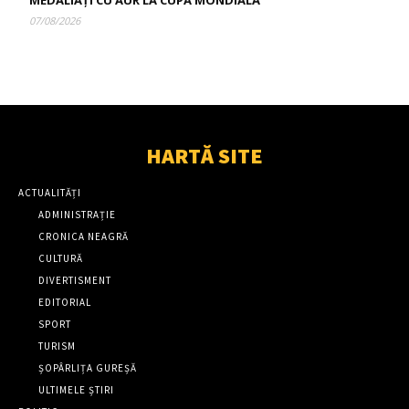
MEDALIAȚI CU AUR LA CUPA MONDIALĂ
07/08/2026
HARTĂ SITE
ACTUALITĂȚI
ADMINISTRAȚIE
CRONICA NEAGRĂ
CULTURĂ
DIVERTISMENT
EDITORIAL
SPORT
TURISM
ȘOPÂRLIȚA GUREȘĂ
ULTIMELE ȘTIRI