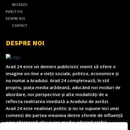
RECENZII
PUNCT FIX
DESPRE NOI
CONTACT
DESPRE NOI
Arad 24 este un demers publicistic menit să ofere o
imagine on-line a vieții sociale, politice, economice și
nu numai a Aradului. Arad 24 completează, în stil
propriu, piața media arădeană, aducând noi moduri de
abordare, noi perspective și alte modalități de a
reflecta realitatea imediată a Aradului de astăzi.
Arad 24 este nealiniat politic și nu se supune nici unei
comenzi din partea vreuneia dintre sferele de influență
care afectează alte surse media, oferind astfel
garanția obiectivității depline în reflectarea nealterată