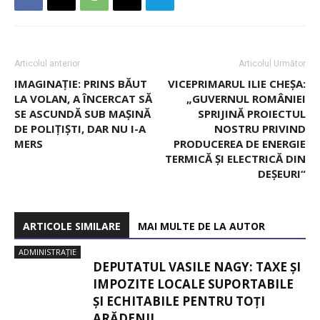
Articolul anterior
Articolul Următor
IMAGINAȚIE: PRINS BĂUT
VICEPRIMARUL ILIE CHEȘA:
LA VOLAN, A ÎNCERCAT SĂ
„GUVERNUL ROMÂNIEI
SE ASCUNDĂ SUB MAȘINĂ
SPRIJINĂ PROIECTUL
DE POLIȚIȘTI, DAR NU I-A
NOSTRU PRIVIND
MERS
PRODUCEREA DE ENERGIE
TERMICĂ ȘI ELECTRICĂ DIN
DEȘEURI“
ARTICOLE SIMILARE
MAI MULTE DE LA AUTOR
ADMINISTRAȚIE
DEPUTATUL VASILE NAGY: TAXE ȘI
IMPOZITE LOCALE SUPORTABILE
ȘI ECHITABILE PENTRU TOȚI
ARĂDENII