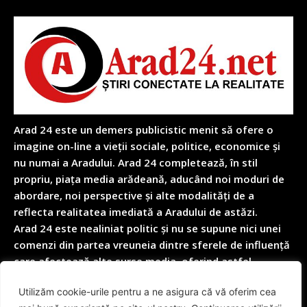
Arad 24 este un demers publicistic menit să ofere o
imagine on-line a vieții sociale, politice, economice și
nu numai a Aradului. Arad 24 completează, în stil
propriu, piața media arădeană, aducând noi moduri de
abordare, noi perspective și alte modalități de a
reflecta realitatea imediată a Aradului de astăzi.
Arad 24 este nealiniat politic și nu se supune nici unei
comenzi din partea vreuneia dintre sferele de influență
care afectează alte surse media, oferind astfel
garanția obiectivității depline în reflectarea nealterată
Utilizăm cookie-urile pentru a ne asigura că vă oferim cea
a realității cotidiene.