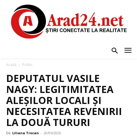
Acasă
Politic
DEPUTATUL VASILE
NAGY: LEGITIMITATEA
ALEȘILOR LOCALI ȘI
NECESITATEA REVENIRII
LA DOUĂ TURURI
De
Liliana Trocan
-
20/05/2026