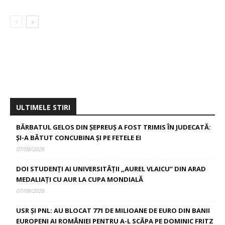
ULTIMELE STIRI
BĂRBATUL GELOS DIN ȘEPREUȘ A FOST TRIMIS ÎN JUDECATĂ:
ȘI-A BĂTUT CONCUBINA ȘI PE FETELE EI
07/08/2026
DOI STUDENȚI AI UNIVERSITĂȚII „AUREL VLAICU” DIN ARAD
MEDALIAȚI CU AUR LA CUPA MONDIALĂ
07/08/2026
USR ȘI PNL: AU BLOCAT 771 DE MILIOANE DE EURO DIN BANII
EUROPENI AI ROMÂNIEI PENTRU A-L SCĂPA PE DOMINIC FRITZ