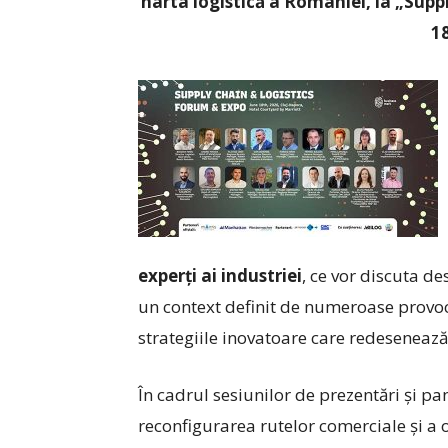
harta logistică a României, la „Supp
18
experți ai industriei
, ce vor discuta de
un context definit de numeroase provocăr
strategiile inovatoare care redesenează
În cadrul sesiunilor de prezentări și pan
reconfigurarea rutelor comerciale și a 