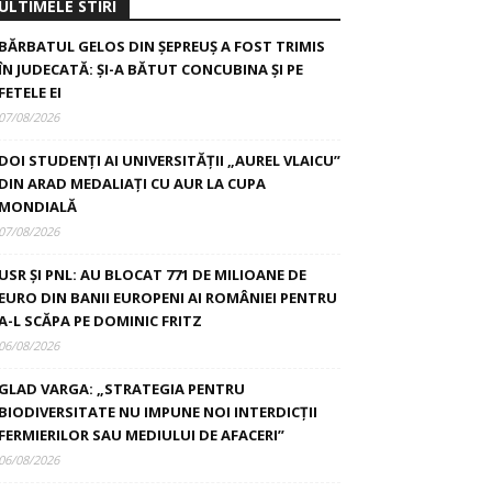
ULTIMELE STIRI
BĂRBATUL GELOS DIN ȘEPREUȘ A FOST TRIMIS
ÎN JUDECATĂ: ȘI-A BĂTUT CONCUBINA ȘI PE
FETELE EI
07/08/2026
DOI STUDENȚI AI UNIVERSITĂȚII „AUREL VLAICU”
DIN ARAD MEDALIAȚI CU AUR LA CUPA
MONDIALĂ
07/08/2026
USR ȘI PNL: AU BLOCAT 771 DE MILIOANE DE
EURO DIN BANII EUROPENI AI ROMÂNIEI PENTRU
A-L SCĂPA PE DOMINIC FRITZ
06/08/2026
GLAD VARGA: „STRATEGIA PENTRU
BIODIVERSITATE NU IMPUNE NOI INTERDICȚII
FERMIERILOR SAU MEDIULUI DE AFACERI”
06/08/2026