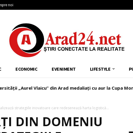
spre noi
C
ECONOMIC
EVENIMENT
LIFESTYLE
P
ersității „Aurel Vlaicu” din Arad medaliați cu aur la Cupa Mo
lizează strategiile inovatoare care redesenează harta logistică...
RȚI DIN DOMENIU