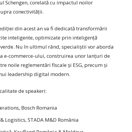
l Schengen, corelată cu impactul noilor
upra conectivității.
ției din acest an va fi dedicată transformării
ite inteligente, optimizate prin inteligență
ie verde. Nu în ultimul rând, specialiștii vor aborda
ea e-commerce-ului, construirea unor lanțuri de
tre noile reglementări fiscale și ESG, precum și
nui leadership digital modern.
calitate de speakeri:
Operations, Bosch Romania
 & Logistics, STADA M&D România
ogistică, Kaufland România & Moldova