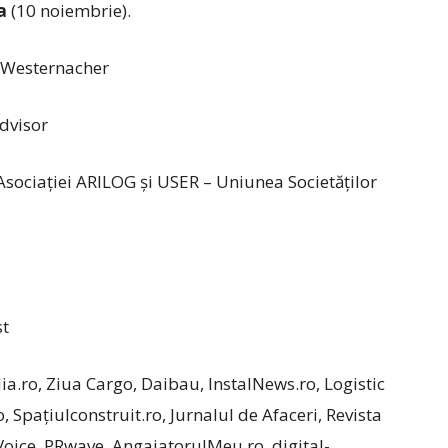
a
(10 noiembrie).
 Westernacher
dvisor
Asociației ARILOG și USER – Uniunea Societăților
t
a.ro, Ziua Cargo, Daibau, InstalNews.ro, Logistic
o, Spațiulconstruit.ro, Jurnalul de Afaceri, Revista
Voice, PRwave, AngajatorulMeu.ro, digital-