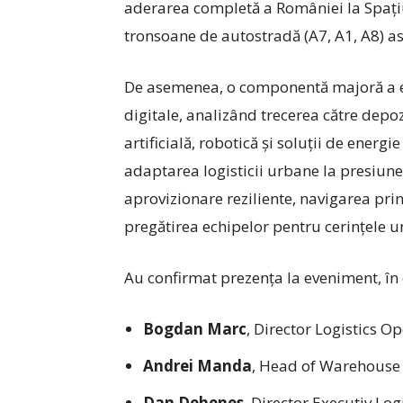
aderarea completă a României la Spațiu
tronsoane de autostradă (A7, A1, A8) as
De asemenea, o componentă majoră a edi
digitale, analizând trecerea către depoz
artificială, robotică și soluții de energ
adaptarea logisticii urbane la presiun
aprovizionare reziliente, navigarea prin
pregătirea echipelor pentru cerințele u
Au confirmat prezența la eveniment, în 
Bogdan Marc
, Director Logistics 
Andrei Manda
, Head of Warehouse
Dan Dehenes
, Director Executiv L