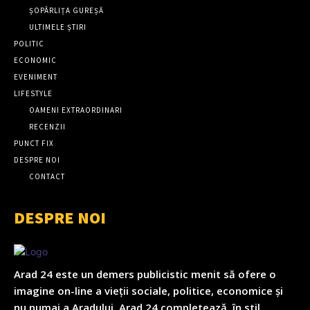
ȘOPÂRLIȚA GUREȘĂ
ULTIMELE ȘTIRI
POLITIC
ECONOMIC
EVENIMENT
LIFESTYLE
OAMENI EXTRAORDINARI
RECENZII
PUNCT FIX
DESPRE NOI
CONTACT
DESPRE NOI
Arad 24 este un demers publicistic menit să ofere o
imagine on-line a vieții sociale, politice, economice și
nu numai a Aradului. Arad 24 completează, în stil