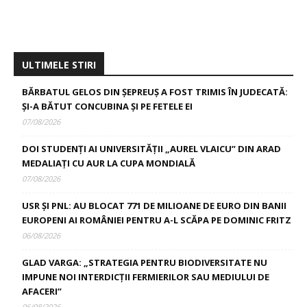
ULTIMELE STIRI
BĂRBATUL GELOS DIN ȘEPREUȘ A FOST TRIMIS ÎN JUDECATĂ:
ȘI-A BĂTUT CONCUBINA ȘI PE FETELE EI
07/08/2026
DOI STUDENȚI AI UNIVERSITĂȚII „AUREL VLAICU” DIN ARAD
MEDALIAȚI CU AUR LA CUPA MONDIALĂ
07/08/2026
USR ȘI PNL: AU BLOCAT 771 DE MILIOANE DE EURO DIN BANII
EUROPENI AI ROMÂNIEI PENTRU A-L SCĂPA PE DOMINIC FRITZ
06/08/2026
GLAD VARGA: „STRATEGIA PENTRU BIODIVERSITATE NU
IMPUNE NOI INTERDICȚII FERMIERILOR SAU MEDIULUI DE
AFACERI”
06/08/2026