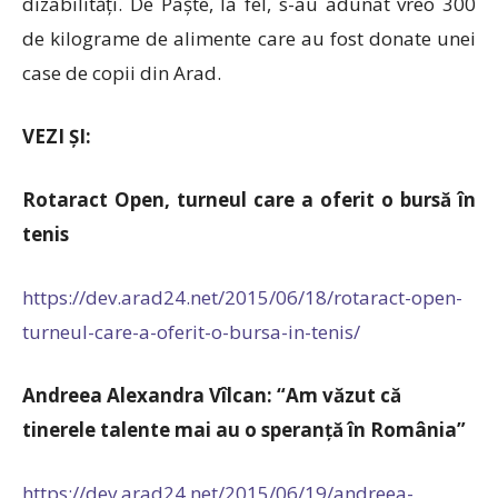
dizabilități. De Paște, la fel, s-au adunat vreo 300
de kilograme de alimente care au fost donate unei
case de copii din Arad.
VEZI ȘI:
Rotaract Open, turneul care a oferit o bursă în
tenis
https://dev.arad24.net/2015/06/18/rotaract-open-
turneul-care-a-oferit-o-bursa-in-tenis/
Andreea Alexandra Vîlcan: “Am văzut că
tinerele talente mai au o speranță în România”
https://dev.arad24.net/2015/06/19/andreea-