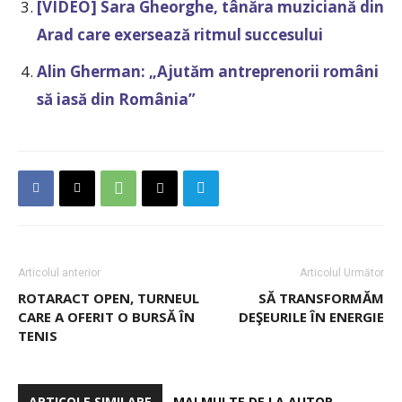
[VIDEO] Sara Gheorghe, tânăra muziciană din
Arad care exersează ritmul succesului
Alin Gherman: „Ajutăm antreprenorii români
să iasă din România”
Articolul anterior
Articolul Următor
ROTARACT OPEN, TURNEUL
SĂ TRANSFORMĂM
CARE A OFERIT O BURSĂ ÎN
DEŞEURILE ÎN ENERGIE
TENIS
ARTICOLE SIMILARE
MAI MULTE DE LA AUTOR