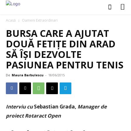
Acasă
Oameni Extraordinari
BURSA CARE A AJUTAT
DOUĂ FETIȚE DIN ARAD
SĂ ÎȘI DEZVOLTE
PASIUNEA PENTRU TENIS
De
Maura Barbulescu
-
18/06/2015
Interviu cu
Sebastian Grada,
Manager de
proiect Rotaract Open