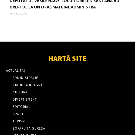
DEPUTATUL VASILE NAGY: LOCUITORII DIN SÂNTANA AU
DREPTUL LA UN ORAȘ MAI BINE ADMINISTRAT
06/08/2026
HARTĂ SITE
ACTUALITĂȚI
ADMINISTRAȚIE
CRONICA NEAGRĂ
CULTURĂ
DIVERTISMENT
EDITORIAL
SPORT
TURISM
ȘOPÂRLIȚA GUREȘĂ