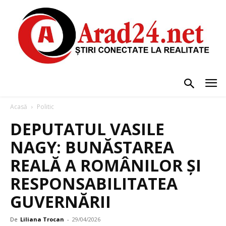
Acasă
Politic
DEPUTATUL VASILE
NAGY: BUNĂSTAREA
REALĂ A ROMÂNILOR ȘI
RESPONSABILITATEA
GUVERNĂRII
De
Liliana Trocan
-
29/04/2026