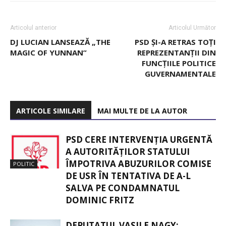
Articolul anterior
Articolul Următor
DJ LUCIAN LANSEAZĂ „THE
PSD ȘI-A RETRAS TOȚI
MAGIC OF YUNNAN”
REPREZENTANȚII DIN
FUNCȚIILE POLITICE
GUVERNAMENTALE
ARTICOLE SIMILARE
MAI MULTE DE LA AUTOR
PSD CERE INTERVENȚIA URGENTĂ
A AUTORITĂȚILOR STATULUI
ÎMPOTRIVA ABUZURILOR COMISE
POLITIC
DE USR ÎN TENTATIVA DE A-L
SALVA PE CONDAMNATUL
DOMINIC FRITZ
DEPUTATUL VASILE NAGY: