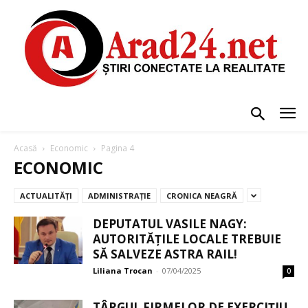
Acasă
Economic
Pagina 4
ECONOMIC
ACTUALITĂȚI
ADMINISTRAȚIE
CRONICA NEAGRĂ
DEPUTATUL VASILE NAGY:
AUTORITĂȚILE LOCALE TREBUIE
SĂ SALVEZE ASTRA RAIL!
Liliana Trocan
-
07/04/2025
0
TÂRGUL FIRMELOR DE EXERCIȚIU