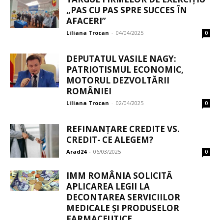
„PAS CU PAS SPRE SUCCES ÎN
AFACERI”
Liliana Trocan
-
04/04/2025
0
DEPUTATUL VASILE NAGY:
PATRIOTISMUL ECONOMIC,
MOTORUL DEZVOLTĂRII
ROMÂNIEI
Liliana Trocan
-
02/04/2025
0
REFINANȚARE CREDITE VS.
CREDIT- CE ALEGEM?
Arad24
-
06/03/2025
0
IMM ROMÂNIA SOLICITĂ
APLICAREA LEGII LA
DECONTAREA SERVICIILOR
MEDICALE ȘI PRODUSELOR
FARMACEUTICE