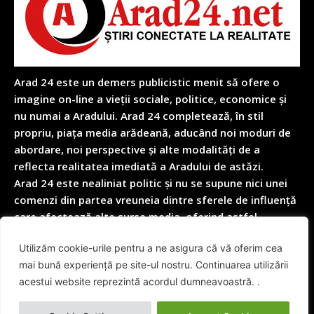
Arad 24 este un demers publicistic menit să ofere o
imagine on-line a vieții sociale, politice, economice și
nu numai a Aradului. Arad 24 completează, în stil
propriu, piața media arădeană, aducând noi moduri de
abordare, noi perspective și alte modalități de a
reflecta realitatea imediată a Aradului de astăzi.
Arad 24 este nealiniat politic și nu se supune nici unei
comenzi din partea vreuneia dintre sferele de influență
care afectează alte surse media, oferind astfel
garanția obiectivității depline în reflectarea nealterată
Utilizăm cookie-urile pentru a ne asigura că vă oferim cea
a realității cotidiene.
mai bună experiență pe site-ul nostru. Continuarea utilizării
acestui website reprezintă acordul dumneavoastră. .
© Arad24.net | Toate Drepturile Rezervate 2014 - 2026