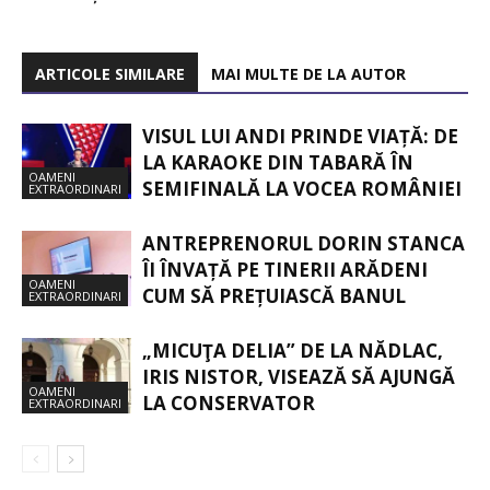
ARTICOLE SIMILARE
MAI MULTE DE LA AUTOR
VISUL LUI ANDI PRINDE VIAȚĂ: DE
LA KARAOKE DIN TABARĂ ÎN
OAMENI
SEMIFINALĂ LA VOCEA ROMÂNIEI
EXTRAORDINARI
ANTREPRENORUL DORIN STANCA
ÎI ÎNVAȚĂ PE TINERII ARĂDENI
OAMENI
CUM SĂ PREȚUIASCĂ BANUL
EXTRAORDINARI
„MICUŢA DELIA” DE LA NĂDLAC,
IRIS NISTOR, VISEAZĂ SĂ AJUNGĂ
OAMENI
LA CONSERVATOR
EXTRAORDINARI