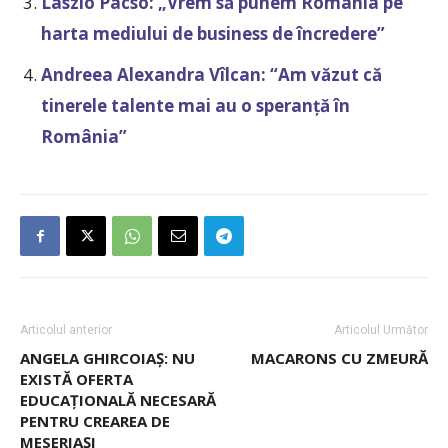
Laszlo Pacso: „Vrem să punem România pe
harta mediului de business de încredere”
Andreea Alexandra Vîlcan: “Am văzut că
tinerele talente mai au o speranță în
România”
Articolul anterior
Articolul Următor
ANGELA GHIRCOIAȘ: NU
MACARONS CU ZMEURĂ
EXISTĂ OFERTA
EDUCAȚIONALĂ NECESARĂ
PENTRU CREAREA DE
MESERIAȘI