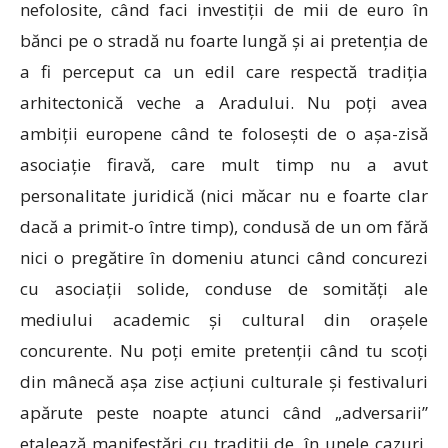
nefolosite, când faci investiții de mii de euro în
bănci pe o stradă nu foarte lungă și ai pretenția de
a fi perceput ca un edil care respectă tradiția
arhitectonică veche a Aradului. Nu poți avea
ambiții europene când te folosești de o așa-zisă
asociație firavă, care mult timp nu a avut
personalitate juridică (nici măcar nu e foarte clar
dacă a primit-o între timp), condusă de un om fără
nici o pregătire în domeniu atunci când concurezi
cu asociații solide, conduse de somități ale
mediului academic și cultural din orașele
concurente. Nu poți emite pretenții când tu scoți
din mânecă așa zise acțiuni culturale și festivaluri
apărute peste noapte atunci când „adversarii”
etalează manifestări cu tradiții de, în unele cazuri,