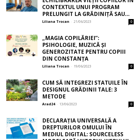
ECHILIBRAREA VIEȚII COPIILOR ÎN
CONTEXTUL UNUI PROGRAM
PRELUNGIT LA GRĂDINIȚĂ SAU...
Liliana Trocan
-
21/06/2023
0
„MAGIA COPILĂRIEI”:
PSIHOLOGIE, MUZICĂ ȘI
GENEROZITATE PENTRU COPIII
DIN CONSTANȚA
Liliana Trocan
-
19/06/2023
0
CUM SĂ INTEGREZI STATUILE ÎN
DESIGNUL GRĂDINII TALE: 3
METODE
Arad24
-
13/06/2023
0
DECLARAȚIA UNIVERSALĂ A
DREPTURILOR OMULUI ÎN
MEDIUL DIGITAL: SOURCELESS