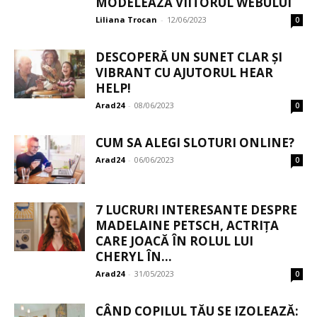
MODELEAZĂ VIITORUL WEBULUI
Liliana Trocan
-
12/06/2023
0
DESCOPERĂ UN SUNET CLAR ȘI
VIBRANT CU AJUTORUL HEAR
HELP!
Arad24
-
08/06/2023
0
CUM SA ALEGI SLOTURI ONLINE?
Arad24
-
06/06/2023
0
7 LUCRURI INTERESANTE DESPRE
MADELAINE PETSCH, ACTRIȚA
CARE JOACĂ ÎN ROLUL LUI
CHERYL ÎN...
Arad24
-
31/05/2023
0
CÂND COPILUL TĂU SE IZOLEAZĂ: