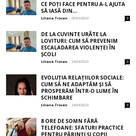
CE POȚI FACE PENTRU A-L AJUTA
SĂ IASĂ DIN...
Liliana Trocan
-
09/05/2023
0
DE LA CUVINTE URÂTE LA
LOVITURI: CUM SĂ PREVENIM
ESCALADAREA VIOLENȚEI ÎN
ȘCOLI
Liliana Trocan
-
24/04/2023
0
EVOLUȚIA RELAȚIILOR SOCIALE:
CUM SĂ NE ADAPTĂM ȘI SĂ
PROSPERĂM ÎNTR-O LUME ÎN
SCHIMBARE
Liliana Trocan
-
24/04/2023
0
8 ORE DE SOMN FĂRĂ
TELEFOANE: SFATURI PRACTICE
PENTRU PĂRINȚI ȘI COPII